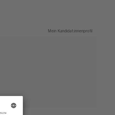
Mein Kandidat:innenprofil