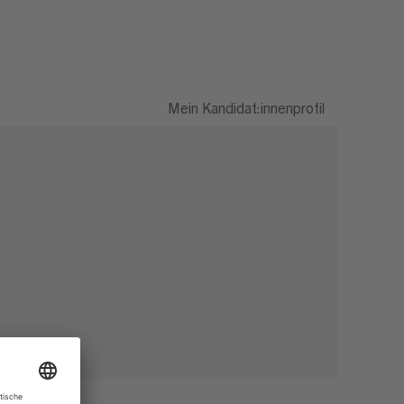
Mein Kandidat:innenprofil