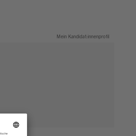
Mein Kandidat:innenprofil