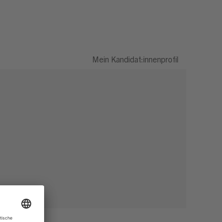
Mein Kandidat:innenprofil