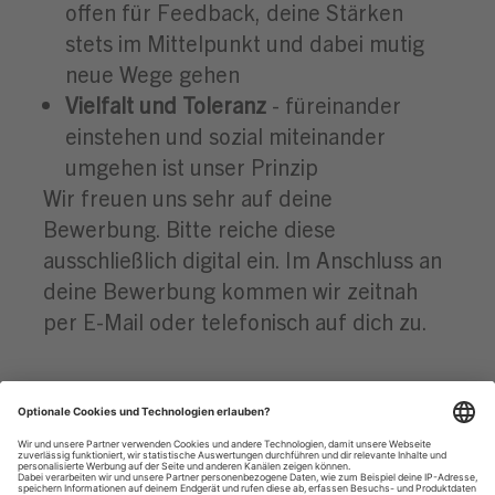
offen für Feedback, deine Stärken
stets im Mittelpunkt und dabei mutig
neue Wege gehen
Vielfalt und Toleranz
- füreinander
einstehen und sozial miteinander
umgehen ist unser Prinzip
Wir freuen uns sehr auf deine
Bewerbung. Bitte reiche diese
ausschließlich digital ein. Im Anschluss an
deine Bewerbung kommen wir zeitnah
per E-Mail oder telefonisch auf dich zu.
Datenschutzhinweise