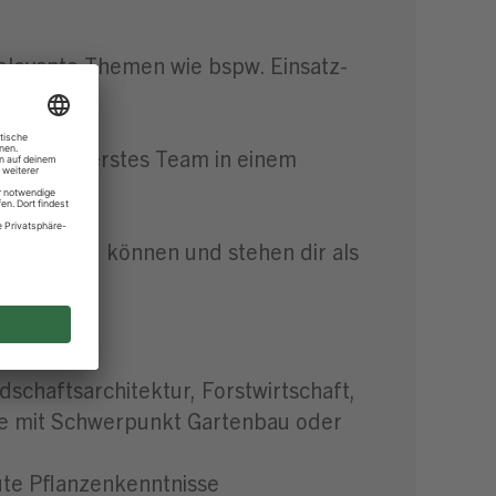
relevante Themen wie bspw. Einsatz-
für dein erstes Team in einem
 führen zu können und stehen dir als
schaftsarchitektur, Forstwirtschaft,
ule mit Schwerpunkt Gartenbau oder
ute Pflanzenkenntnisse