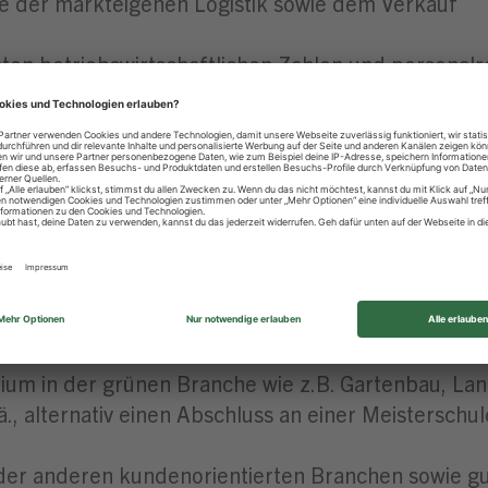
se der markteigenen Logistik sowie dem Verkauf
nten betriebswirtschaftlichen Zahlen und personal
wählten Markt vermittelt
raineeprogramms übernimmst du die Verantwortung 
ine betriebswirtschaftlichen Kenntnisse vertiefen
nnen, aber Lust haben, zu lernen!
put um ein umsatzstarkes Gartencenter erfolgreich
um in der grünen Branche wie z.B. Gartenbau, Land
ä., alternativ einen Abschluss an einer Meistersch
der anderen kundenorientierten Branchen sowie g