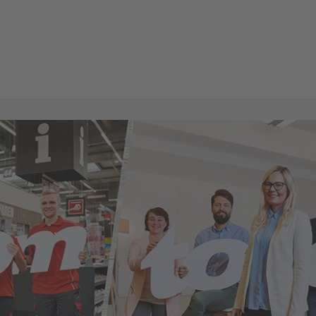
skraft für die Zielposition Gartenc
4283