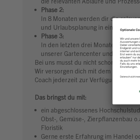
die relevanten Abläufe und Prozes
Phase 2:
In 8 Monaten werden dir die releva
und Urlaubsplanung in einem ausge
Phase 3:
In den letzten drei Monaten des T
unserer Gartencenter und kannst de
Bei uns musst du nicht schon alles kö
Wir versorgen dich mit dem besten In
Coach jederzeit zur Verfügung.
Das bringst du mit:
ein abgeschlossenes Hochschulstudi
Obst-, Gemüse-, Zierpflanzenbau o.
Floristik
Gerne erste Erfahrung im Handel o