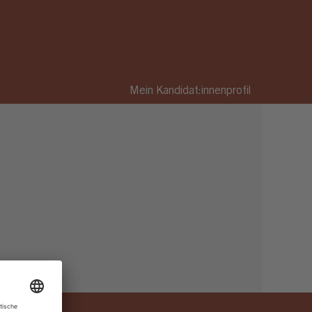
Mein Kandidat:innenprofil