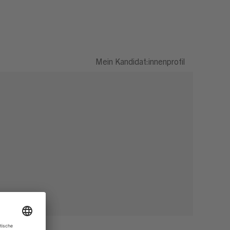
Mein Kandidat:innenprofil