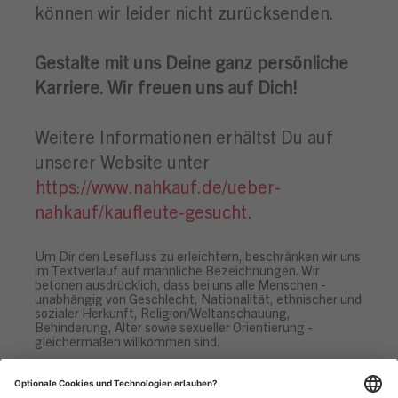
können wir leider nicht zurücksenden.
Gestalte mit uns Deine ganz persönliche
Karriere. Wir freuen uns auf Dich!
Weitere Informationen erhältst Du auf
unserer Website unter
https://www.nahkauf.de/ueber-
nahkauf/kaufleute-gesucht
.
Um Dir den Lesefluss zu erleichtern, beschränken wir uns
im Textverlauf auf männliche Bezeichnungen. Wir
betonen ausdrücklich, dass bei uns alle Menschen -
unabhängig von Geschlecht, Nationalität, ethnischer und
sozialer Herkunft, Religion/Weltanschauung,
Behinderung, Alter sowie sexueller Orientierung -
gleichermaßen willkommen sind.