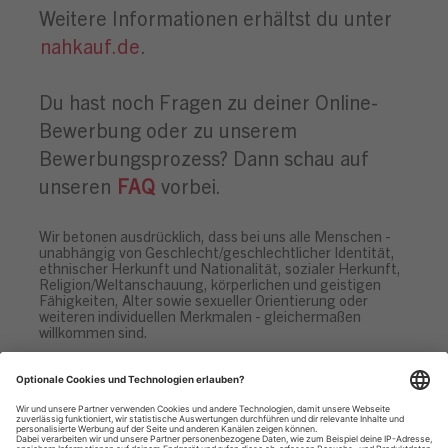
Weitere Informationen erhältst du unter
nahkauf.de
.
Du hast noch Fragen zu deiner Online-
Bewerbung oder zu unserem
Bewerbungsprozess? Dann schau auf
unseren
FAQ
vorbei.
Wir betonen ausdrücklich, dass bei uns alle Menschen -
unabhängig von Geschlecht/geschlechtlicher Identität,
ethnischer Herkunft und Nationalität, sozialer Herkunft,
Religion/Weltanschauung, körperlichen und geistigen
Fähigkeiten, Alter sowie sexueller Orientierung oder
weiteren individuellen Merkmalen - gleichermaßen
willkommen sind.