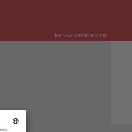
Mein Kandidat:innenprofil