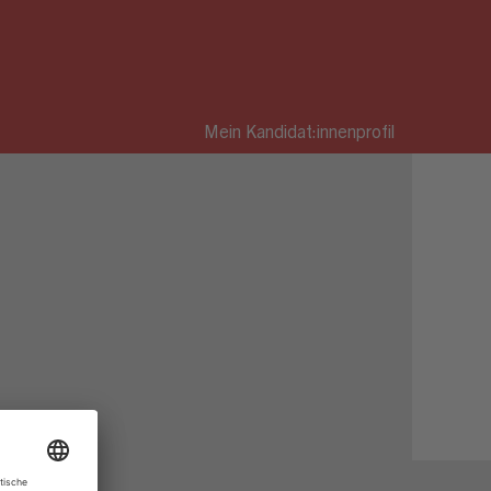
Mein Kandidat:innenprofil