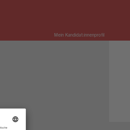
Mein Kandidat:innenprofil