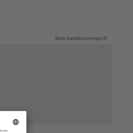
Mein Kandidat:innenprofil