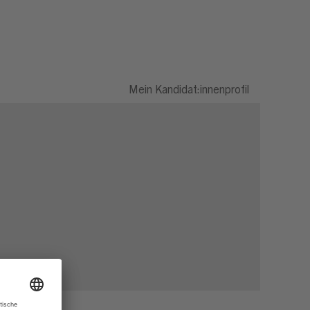
Mein Kandidat:innenprofil