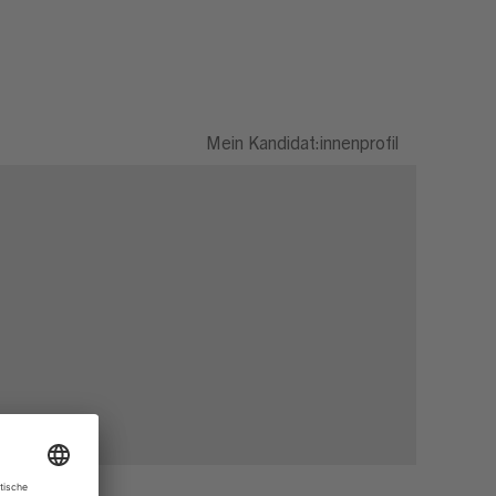
Mein Kandidat:innenprofil