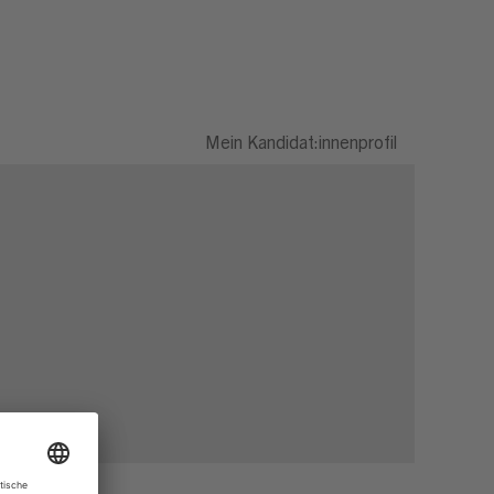
Mein Kandidat:innenprofil