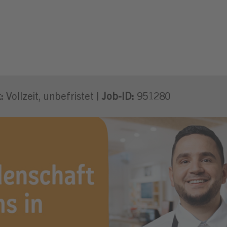
(m/w/d)
:
Vollzeit, unbefristet |
Job-ID:
951280