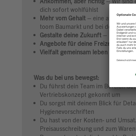
Ankommen, aber richtig
– Wir sind 
dich sofort wohlfühlst
Mehr vom Gehalt
– eine attraktive
toom Baumarkt und bei der DERT
Gestalte deine Zukunft
– mit unser
Angebote für deine Freizeit
– wir b
Vielfalt gemeinsam leben
– konzernw
Was du bei uns bewegst:
Du führst dein Team im Bereich Get
Vertriebskonzept gekonnt um
Du sorgst mit deinem Blick für Deta
Hygienevorschriften
Du hast von der Kosten- und Umsatz
Preisausschreibung und zum Warenfl