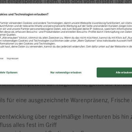
ein eingespieltes Team, das dich vom ersten Tag an 
 Vergütung und 5 % Einkaufsrabatt bei REWE und 
OUR Group
en umfassenden
Angeboten
an Seminaren, Coachi
ieten dir Vergünstigungen in Fitnessstudios sowie 
eite und regionale Netzwerke wie z. B. unser LG
ränke kompetent auf Augenhöhe, gehst als Vorbild 
ils für eine ausgezeichnete Warenpräsenz, Frische 
entwicklung über regelmäßige Inventuren bis hin z
uss alles fest im Griff