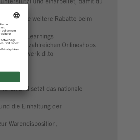
unterstützt und einarbeitet, damit du
PENNY sowie weitere Rabatte beim
ngs und E-Learnings
Rabatte bei zahlreichen Onlineshops
BTIQ-Netzwerk di.to
voran und setzt das nationale
und die Einhaltung der
ur Warendisposition,