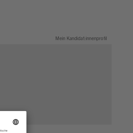
Mein Kandidat:innenprofil