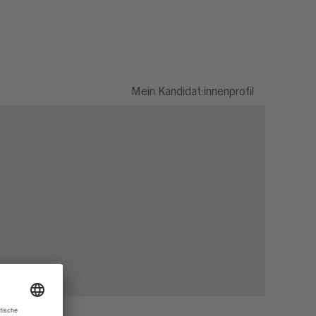
Mein Kandidat:innenprofil