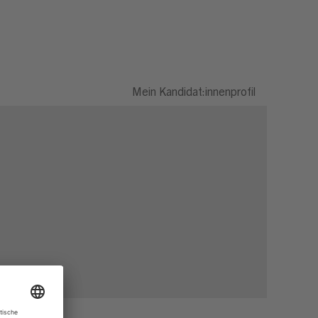
Mein Kandidat:innenprofil