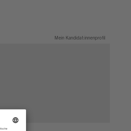
Mein Kandidat:innenprofil