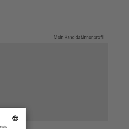
Mein Kandidat:innenprofil