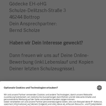
Gödecke EH-oHG
Schulze-Delitzsch-Straße 3
46244 Bottrop
Dein Ansprechpartner:
Bernd Scholze
Haben wir Dein Interesse geweckt?
Dann freuen wir uns auf Deine Online-
Bewerbung (inkl.Lebenslauf und Kopien
Deiner letzten Schulzeugnisse).
Datenschutzhinweise