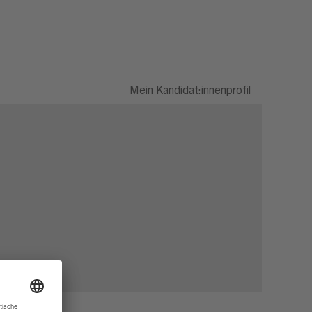
Mein Kandidat:innenprofil