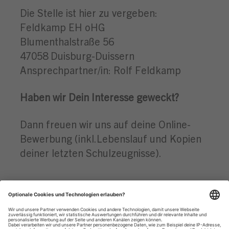
Die Stelle ist hier zu vergeben:
Feldkamp EH oHG
Blumenthalstraße 56
47058 Duisburg-Duissern
Ansprechpartner/in: Rolf Feldkamp
Haben wir Dein Interesse geweckt?
Dann freuen wir uns auf deine Online-
Bewerbung (inkl.Lebenslauf und Kopien
deiner letzten Schulzeugnisse).