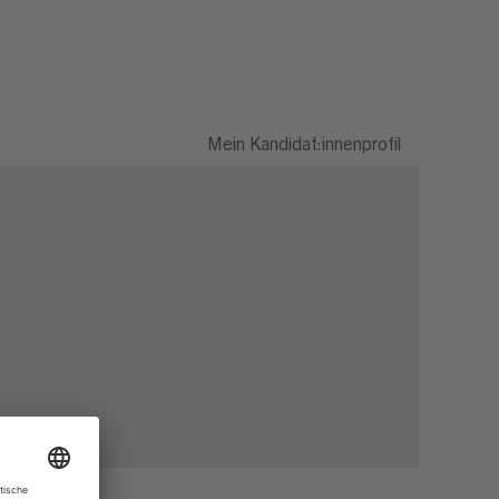
Mein Kandidat:innenprofil