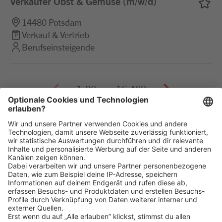
Verkäufer Obst & Gemüse (m/w/d)
14480 Potsdam
Verkauf & Vertrieb
Berufseinsteigende
1-20 von 16.409
Merkliste
(0)