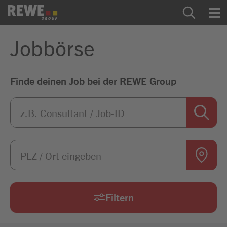
Zum Inhalt springen
Jobbörse
Startseite
Finde deinen Job bei der REWE Group
REWE Group als Arbeitgeber
Ausbildung & Studium
Praktikum & Werkstudium
Direkteinstiege
Mein Kandidat:innenprofil
Filtern